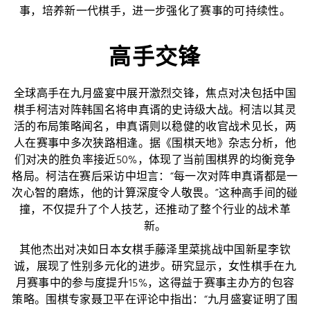
事，培养新一代棋手，进一步强化了赛事的可持续性。
高手交锋
全球高手在九月盛宴中展开激烈交锋，焦点对决包括中国
棋手柯洁对阵韩国名将申真谞的史诗级大战。柯洁以其灵
活的布局策略闻名，申真谞则以稳健的收官战术见长，两
人在赛事中多次狭路相逢。据《围棋天地》杂志分析，他
们对决的胜负率接近50%，体现了当前围棋界的均衡竞争
格局。柯洁在赛后采访中坦言：“每一次对阵申真谞都是一
次心智的磨炼，他的计算深度令人敬畏。”这种高手间的碰
撞，不仅提升了个人技艺，还推动了整个行业的战术革
新。
其他杰出对决如日本女棋手藤泽里菜挑战中国新星李钦
诚，展现了性别多元化的进步。研究显示，女性棋手在九
月赛事中的参与度提升15%，这得益于赛事主办方的包容
策略。围棋专家聂卫平在评论中指出：“九月盛宴证明了围