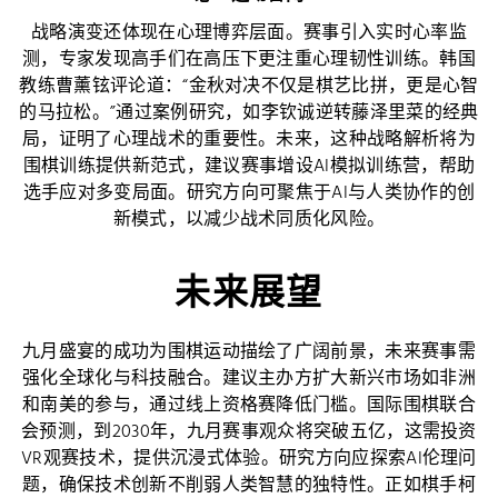
战略演变还体现在心理博弈层面。赛事引入实时心率监
测，专家发现高手们在高压下更注重心理韧性训练。韩国
教练曹薰铉评论道：“金秋对决不仅是棋艺比拼，更是心智
的马拉松。”通过案例研究，如李钦诚逆转藤泽里菜的经典
局，证明了心理战术的重要性。未来，这种战略解析将为
围棋训练提供新范式，建议赛事增设AI模拟训练营，帮助
选手应对多变局面。研究方向可聚焦于AI与人类协作的创
新模式，以减少战术同质化风险。
未来展望
九月盛宴的成功为围棋运动描绘了广阔前景，未来赛事需
强化全球化与科技融合。建议主办方扩大新兴市场如非洲
和南美的参与，通过线上资格赛降低门槛。国际围棋联合
会预测，到2030年，九月赛事观众将突破五亿，这需投资
VR观赛技术，提供沉浸式体验。研究方向应探索AI伦理问
题，确保技术创新不削弱人类智慧的独特性。正如棋手柯