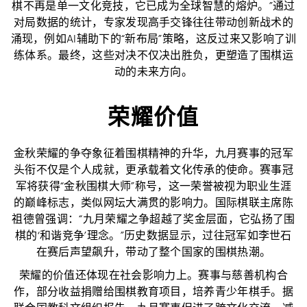
棋不再是单一文化竞技，它已成为全球智慧的熔炉。”通过
对局数据的统计，专家发现高手交锋往往带动创新战术的
涌现，例如AI辅助下的“新布局”策略，这反过来又影响了训
练体系。最终，这些对决不仅决出胜负，更塑造了围棋运
动的未来方向。
荣耀价值
金秋荣耀的争夺象征着围棋精神的升华，九月赛事的冠军
头衔不仅是个人成就，更承载着文化传承的使命。赛事冠
军将获得“金秋围棋大师”称号，这一荣誉被视为职业生涯
的巅峰标志，类似网坛大满贯的影响力。国际棋联主席陈
祖德曾强调：“九月荣耀之争超越了奖金层面，它弘扬了围
棋的‘和谐竞争’理念。”历史数据显示，过往冠军如李世石
在赛后声望飙升，带动了整个国家的围棋热潮。
荣耀的价值还体现在社会影响力上。赛事与慈善机构合
作，部分收益捐赠给围棋教育项目，培养青少年棋手。据