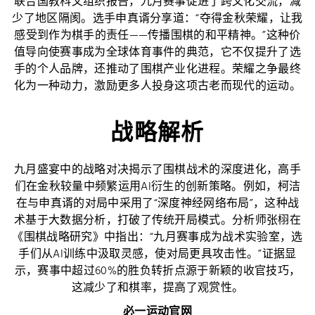
联合国教科文组织报告，九月赛事促进了跨文化交流，减
少了地区隔阂。选手申真谞分享道：“夺得金秋荣耀，让我
感受到作为棋手的责任——传播围棋的和平精神。”这种价
值导向使赛事成为全球体育事件的典范，它不仅提升了选
手的个人品牌，还推动了围棋产业化进程。荣耀之争最终
化为一种动力，激励更多人投身这项古老而现代的运动。
战略解析
九月盛宴中的战略对决揭示了围棋战术的深度进化，高手
们在金秋较量中频繁运用AI衍生的创新策略。例如，柯洁
在与申真谞的对局中采用了“深度神经网络布局”，这种战
术基于大数据分析，打破了传统开局模式。分析师张栩在
《围棋战略研究》中指出：“九月赛事成为战术实验室，选
手们从AI训练中汲取灵感，使对局更具攻击性。”证据显
示，赛事中超过60%的胜负转折点源于新颖的收官技巧，
这减少了和棋率，提高了观赏性。
必一运动官网