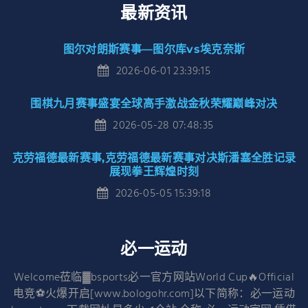
最新资讯
图尔对朗斯赛事—图尔库vs埃克奈斯
2026-06-01 23:39:15
围棋九月赛事盛宴全球高手激战金秋荣耀巅峰对决
2026-05-28 07:48:35
克劳福德最新赛事,克劳福德最新赛事对决斯潘塞全胜记录
展现拳王辉煌时刻
2026-05-05 15:39:18
必一运动
Welcome莅临▓bsports必一官方网站World Cup🔥Official
电竞⚽火爆开启[www.bologohr.com]以下简称：必一运动