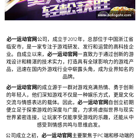
必一运动官网
公司，成立于2012年，总部位于中国浙江省
临安市，是一家专注于游戏研发、发行和运营的高科技企
业。自成立以来，
必一运动官网
一直致力于通过创新的游
戏设计和精湛的技术实力，打造具有全球影响力的游戏产
品，迅速在国内外游戏行业中崭露头角，成为业界知名的
品牌。
必一运动官网
的成立源于一群对游戏充满热情、勇于创新
的年轻人，他们深知游戏不仅是一种娱乐方式，更是文化
交流与情感表达的载体。因此，
必一运动官网
自创立初期
便立足于探索游戏的深度与广度，力求将虚拟世界与现实
世界紧密连接，让玩家不仅能享受游戏的乐趣，还能从中
感受到情感共鸣与思维启发。
公司成立之初，
必一运动官网
主要聚焦于PC端和移动端的