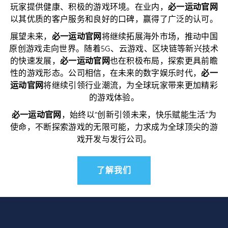
玩家提供健康、积极的游戏环境。在业内，
必一运动官网
以其优质的客户服务和良好的口碑，赢得了广泛的认可。
展望未来，
必一运动官网
将继续拓展海外市场，推动中国
原创游戏走向世界。随着5G、云游戏、区块链等新兴技术
的快速发展，
必一运动官网
也在积极布局，探索更具前瞻
性的游戏形态。公司相信，在未来的数字娱乐时代，
必一
运动官网
将继续引领行业潮流，为全球玩家带来更加精彩
的游戏体验。
必一运动官网
，始终以“创新引领未来，快乐赋能生活”为
使命，不断探索游戏的无限可能，力求成为全球顶尖的游
戏开发与发行公司。
了解我们